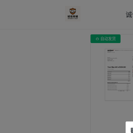
诚

自动发货