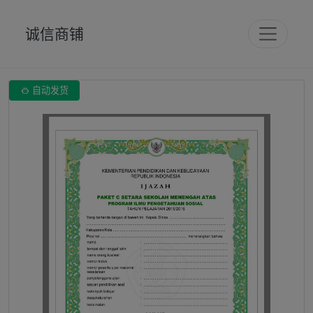
诚信商铺

自动发货