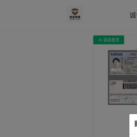
诚

自动发货