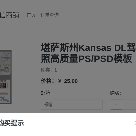
信商铺
首页
订单查询
堪萨斯州Kansas DL
照高质量PS/PSD模板
库存：1
价格：￥ 25.00
邮箱:
购买:
−
支付方式：
易支付-支付宝
易支付-
购买提示
下单
