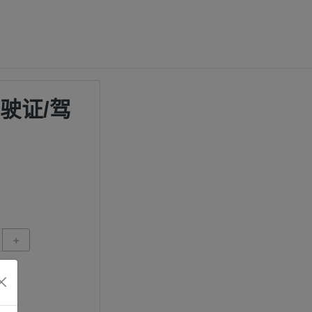
驾驶证/驾
+
微信