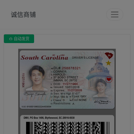
诚信商铺

自动发货