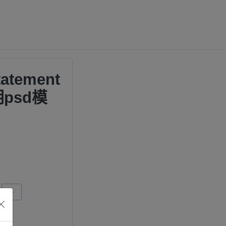
atement
psd模
+
微信