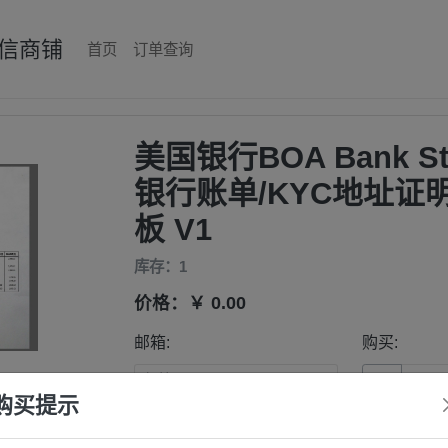
信商铺
首页
订单查询
美国银行BOA Bank St
银行账单/KYC地址证明
板 V1
库存：1
价格：￥ 0.00
邮箱:
购买:
−
购买提示
支付方式：
易支付-支付宝
易支付-