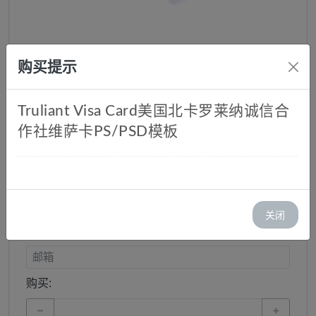
购买提示
Truliant Visa Card美国北卡罗莱纳诚信合
美国北卡罗莱纳诚信合作社维萨
作社维萨卡PS/PSD模板
卡PS/PSD模板
库存：1
价格：￥ 50.00
关闭
邮箱:
购买:
−
+