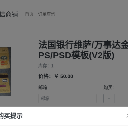
信商铺
首页
订单查询
法国银行维萨/万事达
PS/PSD模板(V2版)
库存：1
价格：￥ 50.00
邮箱:
购买:
−
支付方式：
易支付-支付宝
易支付-
购买提示
下单
