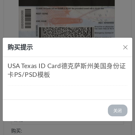
购买提示
USA Texas ID Card德克萨斯州美国身份证
美国德克萨斯州ID Card-PSD
卡PS/PSD模板
库存：1
价格：￥ 45.00
邮箱:
关闭
购买: